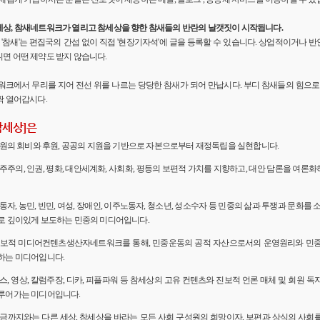
세상, 참새네트워크가 열리고 참세상을 향한 참새들의 반란의 날갯짓이 시작됩니다.
'의 '참새'는 편집국의 간섭 없이 직접 '현장기자석'에 글을 등록할 수 있습니다. 상업적이거나
면 어떤 제약도 받지 않습니다.
워크에서 무리를 지어 전선 위를 나르는 당당한 참새가 되어 만납시다. 부디 참새들의 힘으로 
짝 열어갑시다.
참세상]은
 회원의 회비와 후원, 공공의 지원을 기반으로 자본으로부터 재정독립을 실현합니다.
민주주의, 인권, 평화, 대안세계화, 사회화, 평등의 보편적 가치를 지향하고, 대안 담론을 여론
노동자, 농민, 빈민, 여성, 장애인, 이주노동자, 청소년, 성소수자 등 민중의 삶과 투쟁과 문화를 
로 깊이있게 보도하는 민중의 미디어입니다.
 진보적 미디어컨텐츠생산자네트워크를 통해, 민중운동의 공적 자산으로서의 운영원리와 민
하는 미디어입니다.
뉴스, 영상, 칼럼주장, 디카, 피플파워 등 참세상의 고유 컨텐츠와 진보적 언론 매체 및 회원 
루어가는 미디어입니다.
 지금까지와는 다른 세상, 참세상을 바라는 모든 사회 구성원의 희망이자, 보편과 상식의 사회