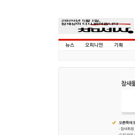
참새들
오른쪽에 있
- 참새회
수 있으며,