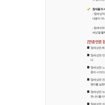
참새들의 
- '참세상
내용이 아니
- 참새네트
세상'을 활
[민중언론 
'참세상'은
'참세상'은 
다
'참세상'은 
중의 시각으
'참세상'은
원리를 실현
'참세상'은 
뮤니티를 이
'참세상'은